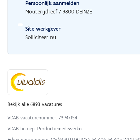
Persoonlijk aanmelden
Mouterijdreef 7 9800 DEINZE
Site werkgever
Solliciteer nu
Bekijk alle 6893 vacatures
VDAB-vacaturenummer: 73947154
VDAB-beroep: Productiemedewerker
Erkenningsnummer: VG/609/U/BUOSA 54-406 54-405 W.INT.51