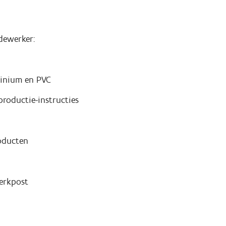
dewerker:
minium en PVC
productie-instructies
roducten
werkpost