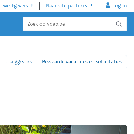
e werkgevers
Naar site partners
Log in
Sluiten
Jobsuggesties
Bewaarde vacatures en sollicitaties