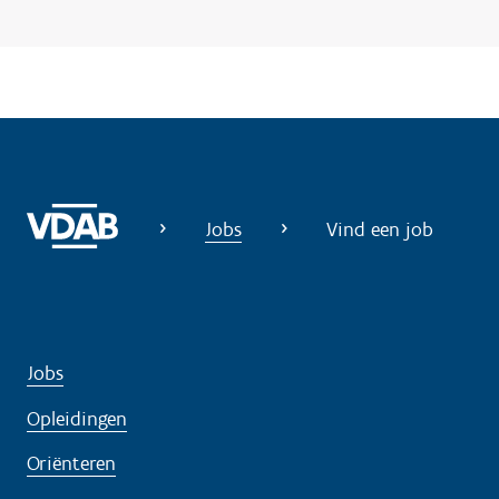
n
o
d
i
g
?
Jobs
Vind een job
Jobs
Opleidingen
Oriënteren