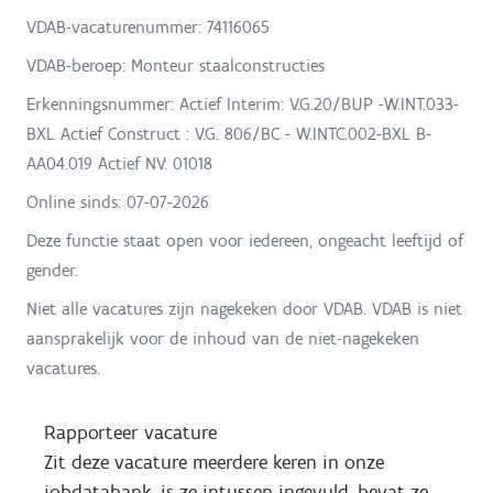
VDAB-vacaturenummer: 74116065
VDAB-beroep: Monteur staalconstructies
Erkenningsnummer: Actief Interim: V.G.20/BUP -W.INT.033-
BXL Actief Construct : V.G. 806/BC - W.INTC.002-BXL B-
AA04.019 Actief NV: 01018
Online sinds:
07-07-2026
Deze functie staat open voor iedereen, ongeacht leeftijd of
gender.
Niet alle vacatures zijn nagekeken door VDAB. VDAB is niet
aansprakelijk voor de inhoud van de niet-nagekeken
vacatures.
Rapporteer vacature
Zit deze vacature meerdere keren in onze
jobdatabank, is ze intussen ingevuld, bevat ze