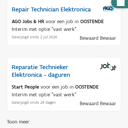
H
Repair Technician Elektronica
u
l
AGO Jobs & HR
voor een job in
OOSTENDE
p
Interim met optie "vast werk"
n
Gewijzigd sinds 2 jul 2026
Bewaard
Bewaar
o
d
i
g
Reparatie Technieker
?
Elektronica - daguren
Start People
voor een job in
OOSTENDE
Interim met optie "vast werk"
Gewijzigd sinds 24 dagen
Bewaard
Bewaar
Toon meer