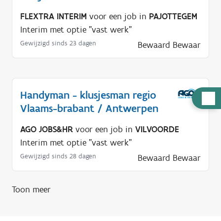
FLEXTRA INTERIM
voor een job in
PAJOTTEGEM
Interim met optie "vast werk"
Gewijzigd sinds 23 dagen
Bewaard
Bewaar
Handyman - klusjesman regio
H
Vlaams-brabant / Antwerpen
u
l
AGO JOBS&HR
voor een job in
VILVOORDE
p
Interim met optie "vast werk"
n
Gewijzigd sinds 28 dagen
Bewaard
Bewaar
o
d
Toon meer
i
g
?