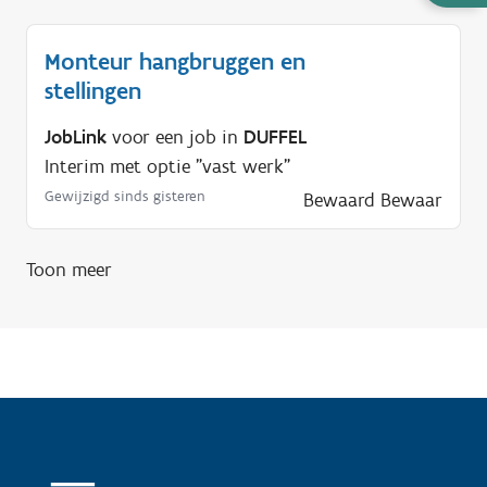
u
l
Monteur hangbruggen en
p
stellingen
n
o
JobLink
voor een job in
DUFFEL
d
Interim met optie "vast werk"
i
Gewijzigd sinds gisteren
Bewaard
Bewaar
g
?
Toon meer