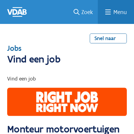
Welke
Terug
Vind
Vind
Ga
Zoek
Menu
naar
naar
een
een
job
home
oplei
past
job
de
inhou
ding
bij
mij?
d
Snel naar
T
Jobs
e
Vind een job
r
u
Vind een job
g
n
a
a
r
Monteur motorvoertuigen