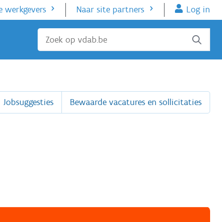
e werkgevers
Naar site partners
Log in
Sluiten
Jobsuggesties
Bewaarde vacatures en sollicitaties