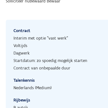
Solliciteer nu
Bewaard
Bewaar
Contract
Interim met optie "vast werk"
Voltijds
Dagwerk
Startdatum: zo spoedig mogelijk starten
Contract van onbepaalde duur
Talenkennis
Nederlands (Medium)
Rijbewijs
B auto's