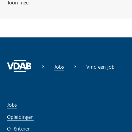
Toon meer
n
o
d
i
g
?
Jobs
Vind een job
Jobs
Opleidingen
Oriënteren