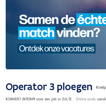
Operator 3 ploegen
Knel
KONVERT INTERIM
voor een job in
ZULTE
Online sinds:
vand