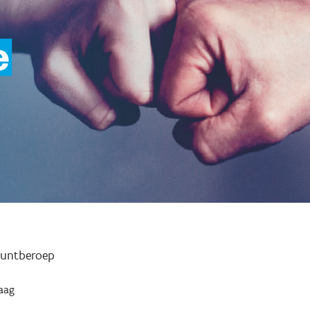
puntberoep
aag