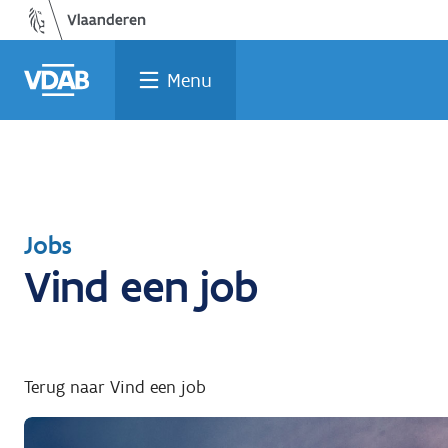
Welke
Terug
Vind
Vind
Ga
naar
naar
een
een
job
opleiding
home
past
job
de
Menu
inhoud
bij
mij?
Terug
Jobs
Vind een job
naar
Terug naar Vind een job