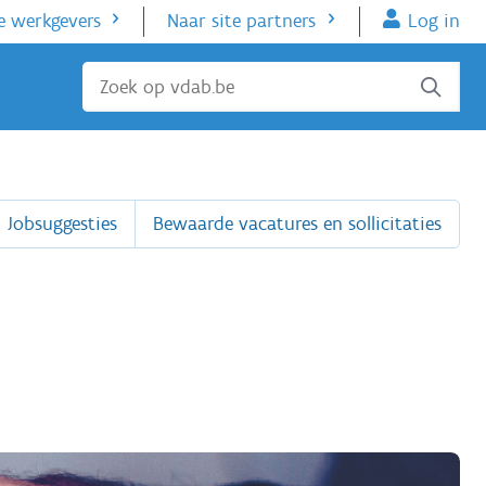
e werkgevers
Naar site partners
Log in
Sluiten
Jobsuggesties
Bewaarde vacatures en sollicitaties