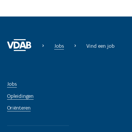
d
i
g
?
Jobs
Vind een job
Jobs
Opleidingen
Oriënteren