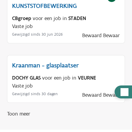
KUNSTSTOFBEWERKING
CBgroep
voor een job in
STADEN
Vaste job
Gewijzigd sinds 30 jun 2026
Bewaard
Bewaar
Kraanman - glasplaatser
DOCHY GLAS
voor een job in
VEURNE
Vaste job
H
Gewijzigd sinds 30 dagen
Bewaard
Bewaar
u
l
Toon meer
p
n
o