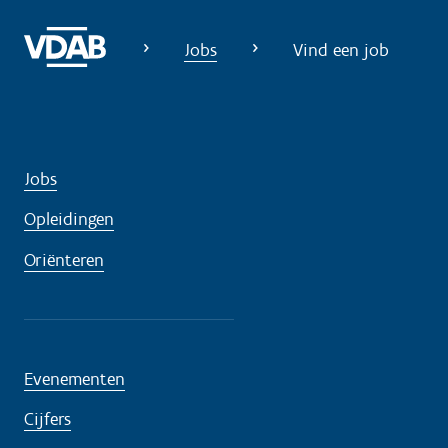
n
o
Jobs
Vind een job
d
i
g
?
Jobs
Opleidingen
Oriënteren
Evenementen
Cijfers