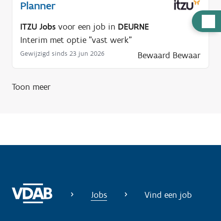
Planner
H
ITZU Jobs
voor een job in
DEURNE
u
Interim met optie "vast werk"
l
Gewijzigd sinds 23 jun 2026
Bewaard
Bewaar
p
n
Toon meer
o
d
i
g
?
Jobs
Vind een job