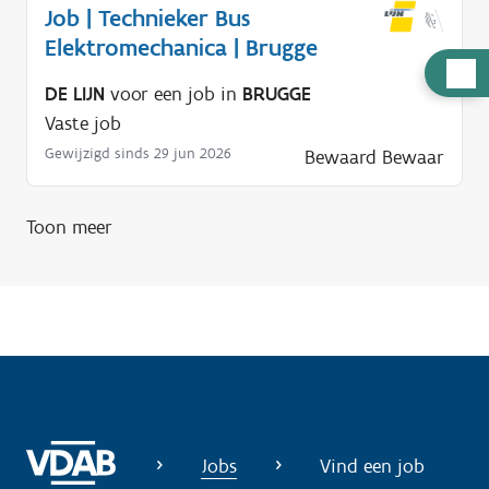
Job | Technieker Bus
Elektromechanica | Brugge
H
DE LIJN
voor een job in
BRUGGE
u
Vaste job
l
Gewijzigd sinds 29 jun 2026
Bewaard
Bewaar
p
n
o
Toon meer
d
i
g
?
Jobs
Vind een job