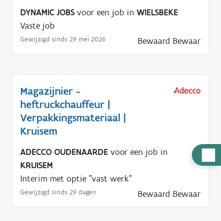
DYNAMIC JOBS
voor een job in
WIELSBEKE
Vaste job
Gewijzigd sinds 29 mei 2026
Bewaard
Bewaar
Magazijnier -
heftruckchauffeur |
Verpakkingsmateriaal |
Kruisem
ADECCO OUDENAARDE
voor een job in
H
KRUISEM
u
Interim met optie "vast werk"
l
Gewijzigd sinds 29 dagen
Bewaard
Bewaar
p
n
o