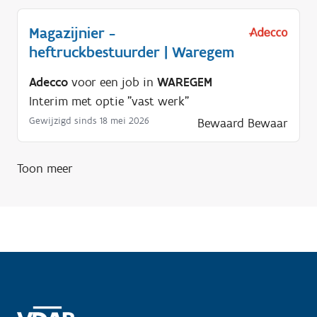
d
Magazijnier -
i
heftruckbestuurder | Waregem
g
?
Adecco
voor een job in
WAREGEM
Interim met optie "vast werk"
Gewijzigd sinds 18 mei 2026
Bewaard
Bewaar
Toon meer