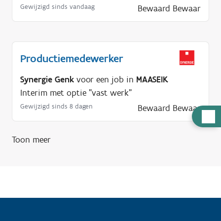
Gewijzigd sinds vandaag
Bewaard
Bewaar
Productiemedewerker
Synergie Genk
voor een job in
MAASEIK
Interim met optie "vast werk"
Gewijzigd sinds 8 dagen
Bewaard
Bewaar
H
u
Toon meer
l
p
n
o
d
i