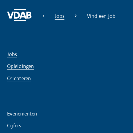
g
?
Jobs
Vind een job
Jobs
Opleidingen
Oriënteren
Evenementen
Cijfers