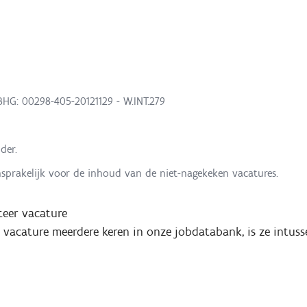
HG: 00298-405-20121129 - W.INT.279
der.
nsprakelijk voor de inhoud van de niet-nagekeken vacatures.
eer vacature
e vacature meerdere keren in onze jobdatabank, is ze intuss