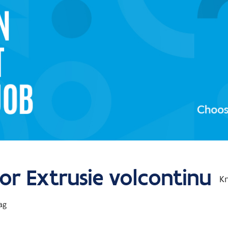
r Extrusie volcontinu
K
ag