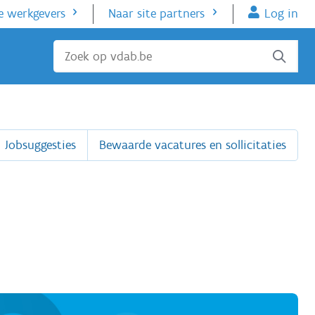
e werkgevers
Naar site partners
Log in
Sluiten
Jobsuggesties
Bewaarde vacatures en sollicitaties