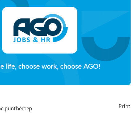
Print
nelpuntberoep