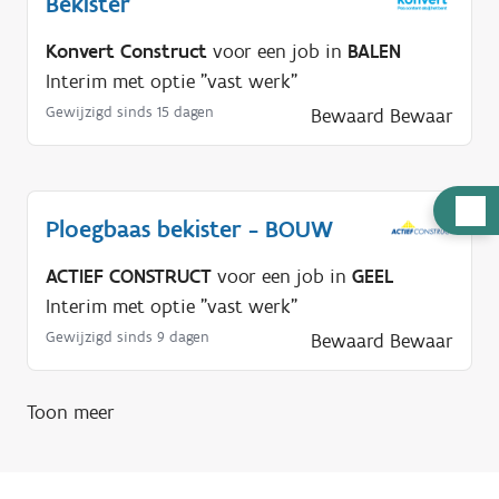
Bekister
Konvert Construct
voor een job in
BALEN
Interim met optie "vast werk"
Gewijzigd sinds 15 dagen
Bewaard
Bewaar
H
Ploegbaas bekister - BOUW
u
l
ACTIEF CONSTRUCT
voor een job in
GEEL
p
Interim met optie "vast werk"
n
Gewijzigd sinds 9 dagen
Bewaard
Bewaar
o
d
Toon meer
i
g
?