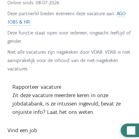
Online sinds:
08-07-2026
Deze partner(s) bieden eveneens deze vacature aan:
AGO
JOBS & HR
Deze functie staat open voor iedereen, ongeacht leeftijd of
gender.
Niet alle vacatures zijn nagekeken door VDAB. VDAB is niet
aansprakelijk voor de inhoud van de niet-nagekeken
vacatures.
Rapporteer vacature
Zit deze vacature meerdere keren in onze
jobdatabank, is ze intussen ingevuld, bevat ze
onjuiste info? Laat het ons weten.
H
Vind een job
u