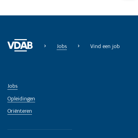
l
p
n
o
d
Jobs
Vind een job
i
g
?
Jobs
Opleidingen
Oriënteren