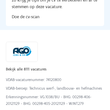
Zo krijg je tips om je cv te verbeteren en af te
stemmen op deze vacature.
Doe de cv-scan
Bekijk alle 8111 vacatures
VDAB-vacaturenummer: 74120800
VDAB-beroep: Technicus werf-, landbouw- en hefmachines
Erkenningsnummer: VG.1038/BU - BHG: 00298-406-
20121129 - BHG: 00298-405-20121129 - W.INT.279