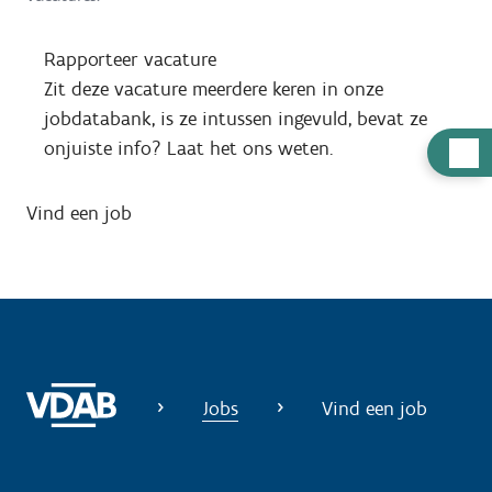
Rapporteer vacature
Zit deze vacature meerdere keren in onze
jobdatabank, is ze intussen ingevuld, bevat ze
onjuiste info? Laat het ons weten.
H
u
l
Vind een job
p
n
o
d
i
g
Jobs
Vind een job
?