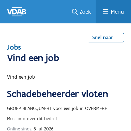
Welke
Terug
Vind
Vind
Ga
Zoek
Menu
naar
naar
een
een
job
home
oplei
past
job
de
inhou
ding
bij
mij?
d
Snel naar
T
Jobs
e
Vind een job
r
u
Vind een job
g
Schadebeheerder vloten
n
a
GROEP BLANCQUAERT
voor een job in
OVERMERE
a
Meer info over dit bedrijf
r
Online sinds:
8 jul 2026