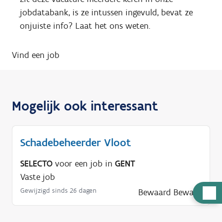
jobdatabank, is ze intussen ingevuld, bevat ze
onjuiste info? Laat het ons weten.
Vind een job
Mogelijk ook interessant
Schadebeheerder Vloot
SELECTO
voor een job in
GENT
Vaste job
Gewijzigd sinds 26 dagen
H
Bewaard
Bewaar
u
l