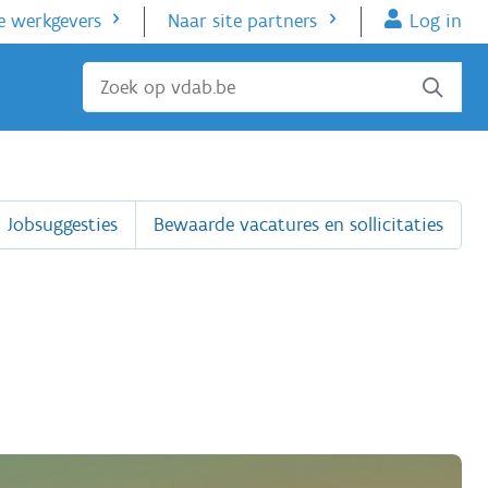
e werkgevers
Naar site partners
Log in
Sluiten
Jobsuggesties
Bewaarde vacatures en sollicitaties