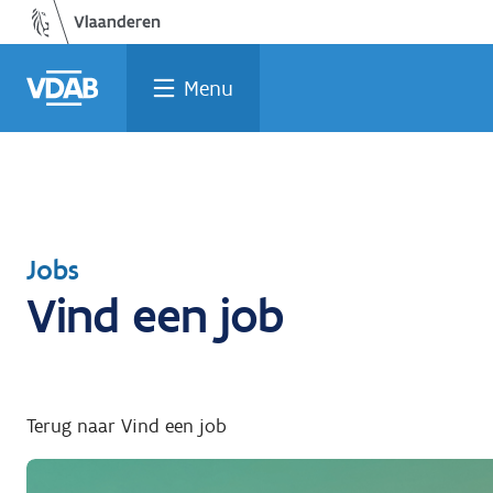
Welke
Terug
Vind
Vind
Ga
naar
naar
een
een
job
opleiding
home
past
job
de
Menu
inhoud
bij
mij?
Terug
Jobs
Vind een job
naar
Terug naar Vind een job