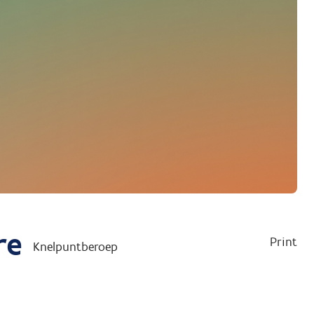
re
Print
Knelpuntberoep