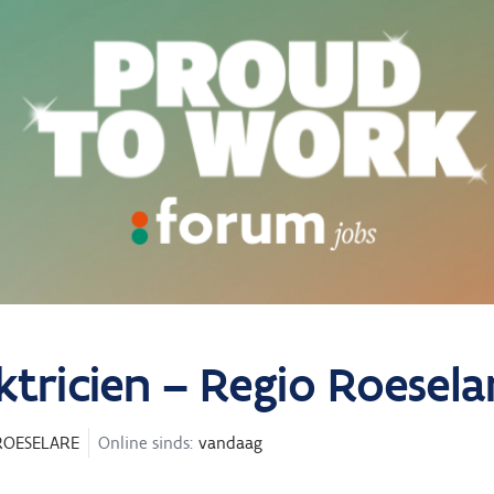
tricien – Regio Roesela
ROESELARE
Online sinds:
vandaag