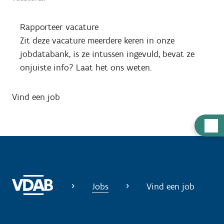
Rapporteer vacature
Zit deze vacature meerdere keren in onze
jobdatabank, is ze intussen ingevuld, bevat ze
onjuiste info? Laat het ons weten.
Vind een job
H
u
l
p
n
Jobs
Vind een job
o
d
i