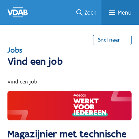
Welke
Terug
Vind
Vind
Ga
Zoek
Menu
naar
naar
een
een
job
home
oplei
past
job
de
inhou
ding
bij
mij?
d
Snel naar
T
Jobs
e
Vind een job
r
u
Vind een job
g
n
a
a
r
Magazijnier met technische