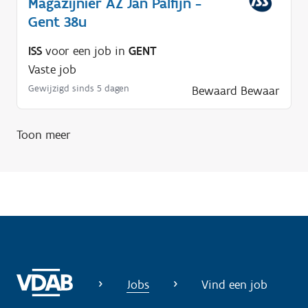
Magazijnier AZ Jan Palfijn -
p
Gent 38u
n
ISS
voor een job in
GENT
o
Vaste job
d
Gewijzigd sinds 5 dagen
Bewaard
Bewaar
i
g
?
Toon meer
Jobs
Vind een job