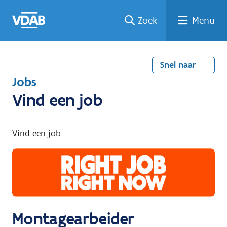
Welke
Terug
Vind
Vind
Ga
Zoek
Menu
naar
naar
een
een
job
home
oplei
past
job
de
inhou
ding
bij
mij?
d
Snel naar
T
Jobs
e
Vind een job
r
u
Vind een job
g
n
a
a
r
Montagearbeider