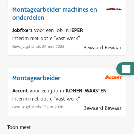
Montagearbeider machines en
onderdelen
Jobfixers
voor een job in
IEPER
Interim met optie "vast werk"
Gewijzigd sinds 20 mei 2026
Bewaard
Bewaar
H
u
Montagearbeider
l
Accent
voor een job in
KOMEN-WAASTEN
p
Interim met optie "vast werk"
n
Gewijzigd sinds 27 jun 2026
Bewaard
Bewaar
o
d
i
Toon meer
g