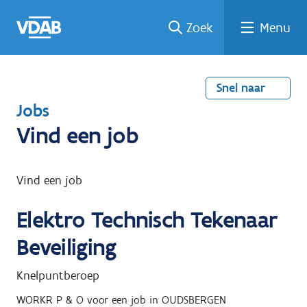
Welke
Terug
Vind
Vind
Ga
Zoek
Menu
naar
naar
een
een
job
home
oplei
past
job
de
inhou
ding
bij
mij?
d
Snel naar
T
Jobs
e
Vind een job
r
u
Vind een job
g
Elektro Technisch Tekenaar
n
a
Beveiliging
a
Knelpuntberoep
r
WORKR P & O
voor een job in
OUDSBERGEN