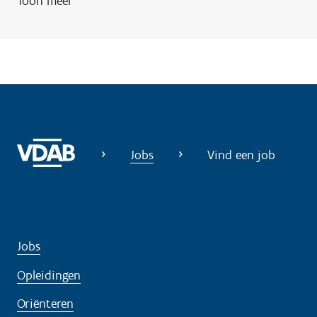
Toon meer
g
?
Jobs
Vind een job
Jobs
Opleidingen
Oriënteren