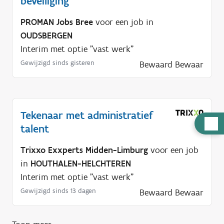
beveiliging
PROMAN Jobs Bree
voor een job in
OUDSBERGEN
Interim met optie "vast werk"
Gewijzigd sinds gisteren
Bewaard
Bewaar
Tekenaar met administratief
H
talent
u
l
Trixxo Exxperts Midden-Limburg
voor een job
p
in
HOUTHALEN-HELCHTEREN
n
Interim met optie "vast werk"
o
Gewijzigd sinds 13 dagen
Bewaard
Bewaar
d
i