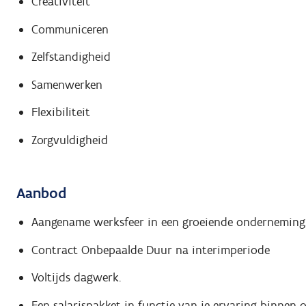
Creativiteit
Communiceren
Zelfstandigheid
Samenwerken
Flexibiliteit
Zorgvuldigheid
Aanbod
Aangename werksfeer in een groeiende onderneming
Contract Onbepaalde Duur na interimperiode
Voltijds dagwerk.
Een salarispakket in functie van je ervaring binnen 