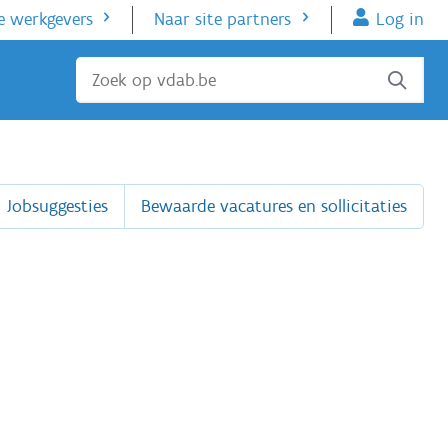
e werkgevers
Naar site partners
Log in
Sluiten
Jobsuggesties
Bewaarde vacatures en sollicitaties