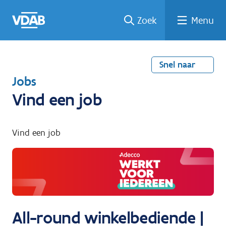
Welke
Terug
Vind
Vind
Ga
Zoek
Menu
naar
naar
een
een
job
home
oplei
past
job
de
inhou
ding
bij
mij?
d
Snel naar
T
Jobs
e
Vind een job
r
u
Vind een job
g
n
a
a
r
All-round winkelbediende |