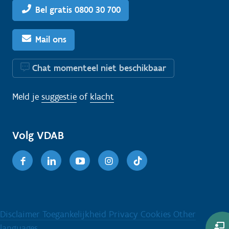
Bel gratis 0800 30 700
Mail ons
Chat momenteel niet beschikbaar
Meld je
suggestie
of
klacht
Volg VDAB
Facebook
Linkedin
Youtube
Instagram
TikTok
Disclaimer
Toegankelijkheid
Privacy
Cookies
Other
languages