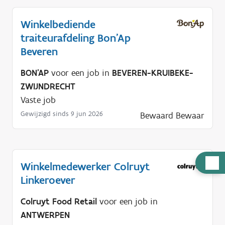
Winkelbediende
traiteurafdeling Bon'Ap
Beveren
BON'AP
voor een job in
BEVEREN-KRUIBEKE-
ZWIJNDRECHT
Vaste job
Gewijzigd sinds 9 jun 2026
Bewaard
Bewaar
H
Winkelmedewerker Colruyt
u
Linkeroever
l
Colruyt Food Retail
voor een job in
p
ANTWERPEN
n