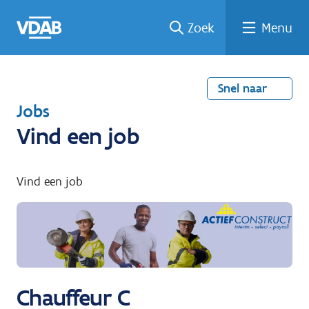
Welke
Terug
Vind
Vind
Ga
Zoek
Menu
naar
naar
een
een
job
home
oplei
past
job
de
inhou
ding
bij
mij?
d
Snel naar
T
Jobs
e
Vind een job
r
u
Vind een job
g
n
a
a
r
Chauffeur C