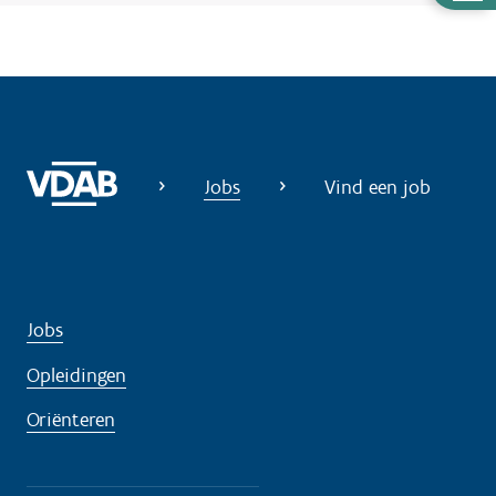
u
l
p
n
o
d
Jobs
Vind een job
i
g
?
Jobs
Opleidingen
Oriënteren