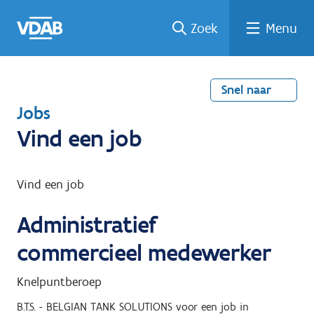
Welke
Terug
Vind
Vind
Ga
Zoek
Menu
naar
naar
een
een
job
home
oplei
past
job
de
inhou
ding
bij
mij?
d
Snel naar
T
Jobs
e
Vind een job
r
u
Vind een job
g
Administratief
n
a
commercieel medewerker
a
Knelpuntberoep
r
B.T.S. - BELGIAN TANK SOLUTIONS
voor een job in