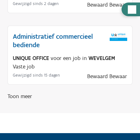
Gewijzigd sinds 2 dagen
Bewaard
Bewaar
H
u
l
p
Administratief commercieel
n
bediende
o
UNIQUE OFFICE
voor een job in
WEVELGEM
d
Vaste job
i
Gewijzigd sinds 15 dagen
Bewaard
Bewaar
g
?
Toon meer