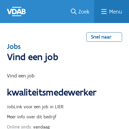
Welke
Terug
Vind
Vind
Ga
Zoek
Menu
naar
naar
een
een
job
home
oplei
past
job
de
inhou
ding
bij
mij?
d
Snel naar
T
Jobs
e
Vind een job
r
u
Vind een job
g
kwaliteitsmedewerker
n
a
JobLink
voor een job in
LIER
a
Meer info over dit bedrijf
r
Online sinds:
vandaag