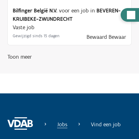
Bilfinger België N.V.
voor een job in
BEVEREN-
H
KRUIBEKE-ZWIJNDRECHT
u
Vaste job
l
Gewijzigd sinds 15 dagen
Bewaard
Bewaar
p
n
o
Toon meer
d
i
g
?
Jobs
Vind een job