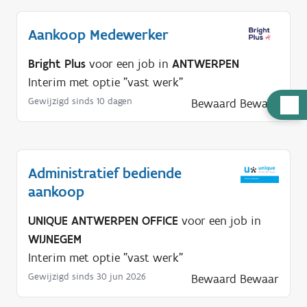
Aankoop Medewerker
Bright Plus
voor een job in
ANTWERPEN
Interim met optie "vast werk"
Gewijzigd sinds 10 dagen
H
Bewaard
Bewaar
u
l
p
Administratief bediende
n
aankoop
o
d
UNIQUE ANTWERPEN OFFICE
voor een job in
i
WIJNEGEM
g
Interim met optie "vast werk"
?
Gewijzigd sinds 30 jun 2026
Bewaard
Bewaar