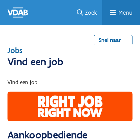
Welke
Terug
Vind
Vind
Ga
Zoek
Menu
naar
naar
een
een
job
home
oplei
past
job
de
inhou
ding
bij
mij?
d
Snel naar
T
Jobs
e
Vind een job
r
u
Vind een job
g
n
a
a
r
Aankoopbediende