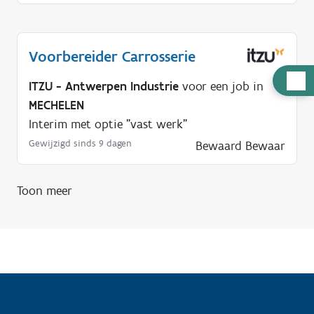
Voorbereider Carrosserie
H
ITZU - Antwerpen Industrie
voor een job in
u
MECHELEN
l
Interim met optie "vast werk"
p
Gewijzigd sinds 9 dagen
Bewaard
Bewaar
n
o
Toon meer
d
i
g
?