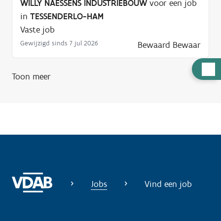
WILLY NAESSENS INDUSTRIEBOUW
voor een job
in
TESSENDERLO-HAM
Vaste job
Gewijzigd sinds 7 jul 2026
Bewaard
Bewaar
H
Toon meer
u
l
p
n
o
d
i
g
Jobs
Vind een job
?