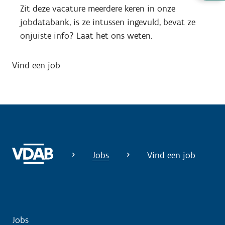
u
Zit deze vacature meerdere keren in onze
l
jobdatabank, is ze intussen ingevuld, bevat ze
p
onjuiste info? Laat het ons weten.
n
o
Vind een job
d
i
g
?
Jobs
Vind een job
Jobs