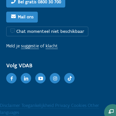
Bel gratis 0800 30 700
Mail ons
Chat momenteel niet beschikbaar
Meld je
suggestie
of
klacht
Volg VDAB
Facebook
Linkedin
Youtube
Instagram
TikTok
Disclaimer
Toegankelijkheid
Privacy
Cookies
Other
languages
C