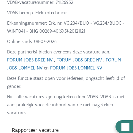
VDAB-vacaturenummer: 74126952
VDAB-beroep: Elektrotechnicus
Erkenningsnummer: Erk. nr. VG.234/BUO - VG.234/BUOC -
W.INT.041 - BHG 00269-40(6)(5)-20121121
Online sinds:
08-07-2026
Deze partner(s) bieden eveneens deze vacature aan:
FORUM JOBS BREE NV
,
FORUM JOBS BREE NV
,
FORUM
JOBS LOMMEL NV
en
FORUM JOBS LOMMEL NV
Deze functie staat open voor iedereen, ongeacht leeftijd of
gender.
Niet alle vacatures zijn nagekeken door VDAB. VDAB is niet
aansprakelijk voor de inhoud van de niet-nagekeken
vacatures.
H
Rapporteer vacature