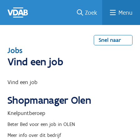
Welke
Terug
Vind
Vind
Ga
Zoek
Menu
naar
naar
een
een
job
home
oplei
past
job
de
inhou
ding
bij
mij?
d
Snel naar
T
Jobs
e
Vind een job
r
u
Vind een job
g
Shopmanager Olen
n
a
Knelpuntberoep
a
Beter Bed
voor een job in
OLEN
r
Meer info over dit bedrijf