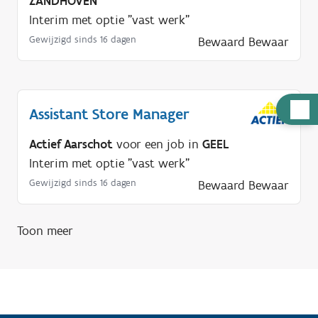
ZANDHOVEN
Interim met optie "vast werk"
Gewijzigd sinds 16 dagen
Bewaard
Bewaar
H
Assistant Store Manager
u
Actief Aarschot
voor een job in
GEEL
l
Interim met optie "vast werk"
p
Gewijzigd sinds 16 dagen
n
Bewaard
Bewaar
o
d
Toon meer
i
g
?