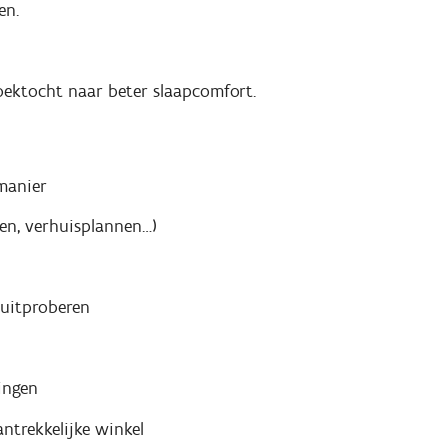
en.
zoektocht naar beter slaapcomfort.
manier
men, verhuisplannen…)
 uitproberen
ingen
ntrekkelijke winkel