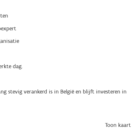
aten
pexpert
anisatie
rkte dag.
ng stevig verankerd is in België en blijft investeren in
Toon
kaart