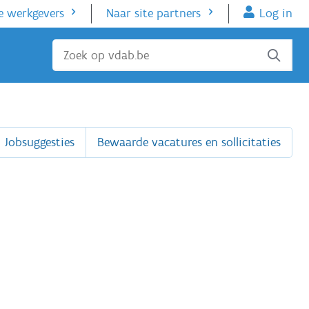
e werkgevers
Naar site partners
Log in
Sluiten
Jobsuggesties
Bewaarde vacatures en sollicitaties