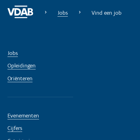
o
Jobs
Vind een job
d
i
g
?
Jobs
Opleidingen
Oriënteren
Evenementen
Cijfers