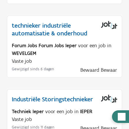
technieker industriële
automatisatie & onderhoud
Forum Jobs Forum Jobs Ieper
voor een job in
WEVELGEM
Vaste job
Gewijzigd sinds 6 dagen
Bewaard
Bewaar
Industriële Storingstechnieker
Techniek Ieper
voor een job in
IEPER
H
Vaste job
u
Gewijzigd sinds 11 dagen
Bewaard
Bewaar