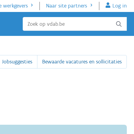
e werkgevers
Naar site partners
Log in
Sluiten
Jobsuggesties
Bewaarde vacatures en sollicitaties