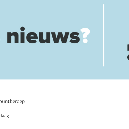
puntberoep
daag