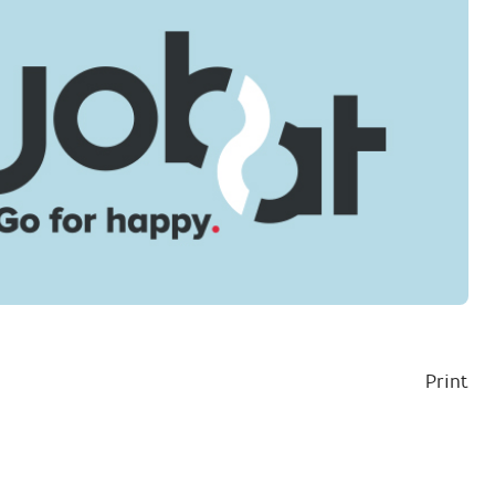
Print