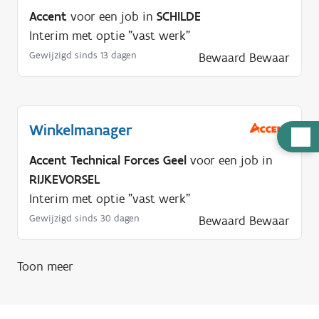
Accent
voor een job in
SCHILDE
Interim met optie "vast werk"
Gewijzigd sinds 13 dagen
Bewaard
Bewaar
Winkelmanager
H
u
Accent Technical Forces Geel
voor een job in
l
RIJKEVORSEL
p
Interim met optie "vast werk"
n
Gewijzigd sinds 30 dagen
Bewaard
Bewaar
o
d
Toon meer
i
g
?