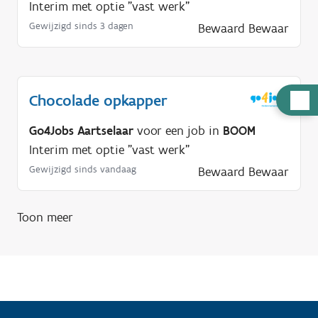
Interim met optie "vast werk"
Gewijzigd sinds 3 dagen
Bewaard
Bewaar
H
Chocolade opkapper
u
Go4Jobs Aartselaar
voor een job in
BOOM
l
Interim met optie "vast werk"
p
Gewijzigd sinds vandaag
Bewaard
Bewaar
n
o
d
Toon meer
i
g
?