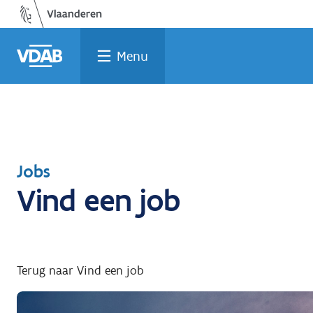
Welke
Terug
Vind
Vind
Ga
naar
naar
een
een
job
opleiding
home
past
job
de
Menu
inhoud
bij
mij?
Terug
Jobs
Vind een job
naar
Terug naar Vind een job