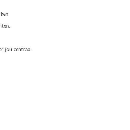
rken.
hten.
r jou centraal.