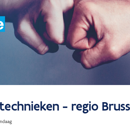
 technieken - regio Bruss
ndaag