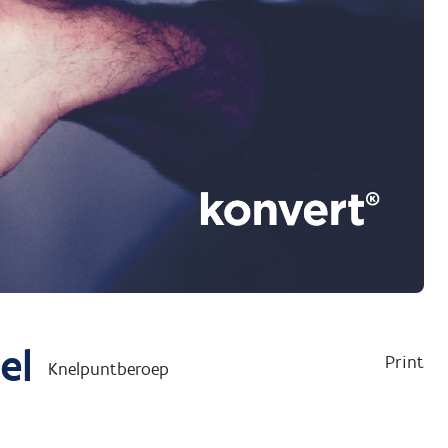
el
Print
Knelpuntberoep