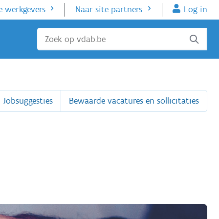
e werkgevers
Naar site partners
Log in
Sluiten
Jobsuggesties
Bewaarde vacatures en sollicitaties