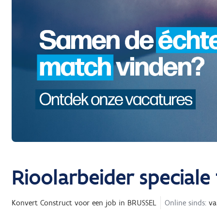
Rioolarbeider speciale
Konvert Construct
voor een job in
BRUSSEL
Online sinds:
va