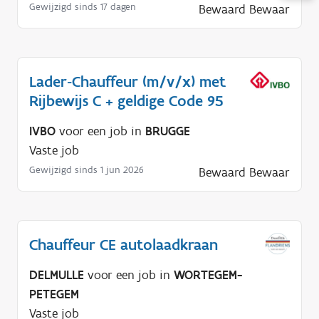
u
Gewijzigd sinds 17 dagen
Bewaard
Bewaar
l
p
n
o
Lader‑Chauffeur (m/v/x) met
d
Rijbewijs C + geldige Code 95
i
IVBO
voor een job in
BRUGGE
g
Vaste job
?
Gewijzigd sinds 1 jun 2026
Bewaard
Bewaar
Chauffeur CE autolaadkraan
DELMULLE
voor een job in
WORTEGEM-
PETEGEM
Vaste job