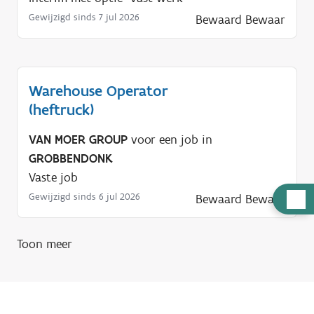
Gewijzigd sinds 7 jul 2026
Bewaard
Bewaar
Warehouse Operator
(heftruck)
VAN MOER GROUP
voor een job in
GROBBENDONK
Vaste job
H
Gewijzigd sinds 6 jul 2026
Bewaard
Bewaar
u
l
Toon meer
p
n
o
d