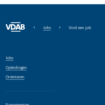
i
g
?
Jobs
Vind een job
Jobs
Opleidingen
Oriënteren
Evenementen