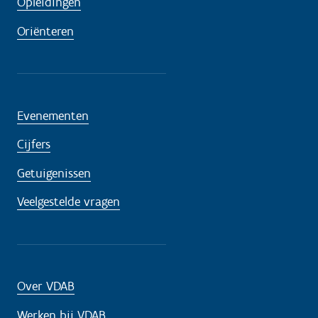
Opleidingen
d
i
Oriënteren
g
?
Evenementen
Cijfers
Getuigenissen
Veelgestelde vragen
Over VDAB
Werken bij VDAB