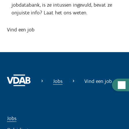
jobdatabank, is ze intussen ingevuld, bevat ze
onjuiste info? Laat het ons weten.
Vind een job
Jobs
Vind een job
H
u
l
p
n
Jobs
o