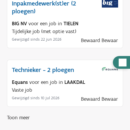
Inpakmedewerk(st)er (2
ploegen)
BIG NV
voor een job in
TIELEN
Tijdelijke job (met optie vast)
Gewijzigd sinds 22 jun 2026
Bewaard
Bewaar
H
Technieker - 2 ploegen
u
l
Equans
voor een job in
LAAKDAL
p
Vaste job
n
Gewijzigd sinds 10 jul 2026
Bewaard
Bewaar
o
d
i
Toon meer
g