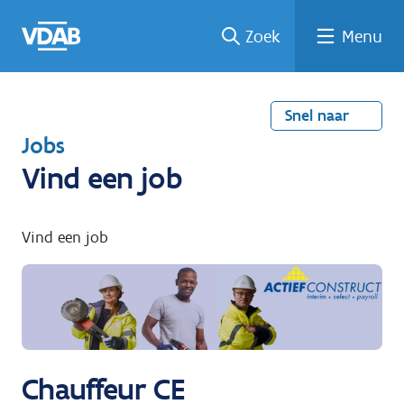
Welke
Terug
Vind
Vind
Ga
Zoek
Menu
naar
naar
een
een
job
home
oplei
past
job
de
inhou
ding
bij
mij?
d
Snel naar
T
Jobs
e
Vind een job
r
u
Vind een job
g
n
a
a
r
Chauffeur CE