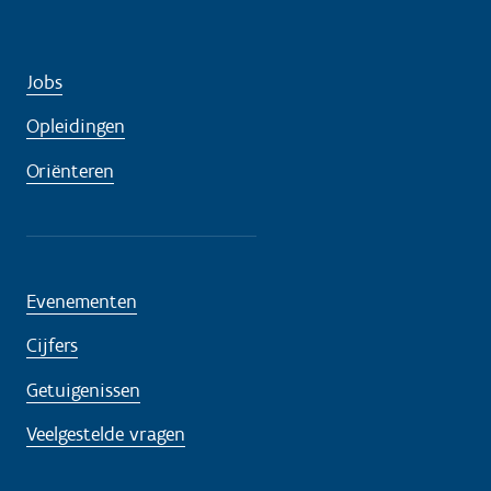
p
n
o
Jobs
d
Opleidingen
i
g
Oriënteren
?
Evenementen
Cijfers
Getuigenissen
Veelgestelde vragen