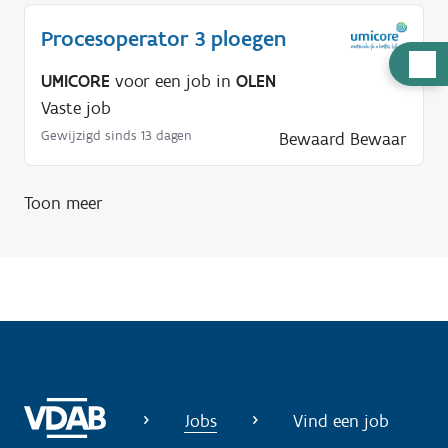
Procesoperator 3 ploegen
H
UMICORE
voor een job in
OLEN
u
Vaste job
l
Gewijzigd sinds 13 dagen
Bewaard
Bewaar
p
n
o
Toon meer
d
i
g
?
Jobs
Vind een job