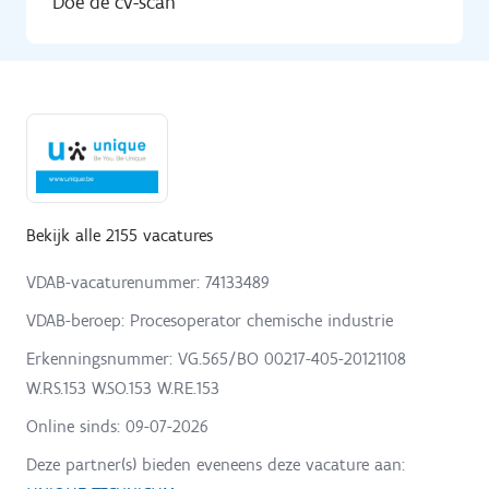
Doe de cv-scan
Bekijk alle 2155 vacatures
VDAB-vacaturenummer: 74133489
VDAB-beroep: Procesoperator chemische industrie
Erkenningsnummer: VG.565/BO 00217-405-20121108
W.RS.153 W.SO.153 W.RE.153
Online sinds:
09-07-2026
Deze partner(s) bieden eveneens deze vacature aan: