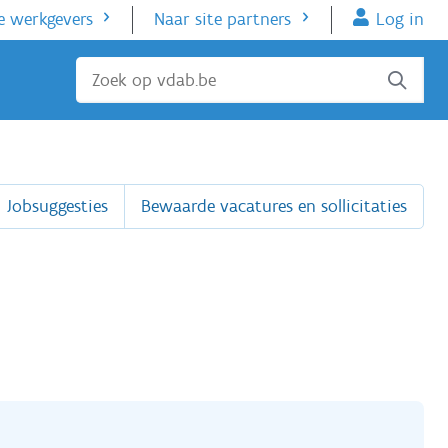
e werkgevers
Naar site partners
Log in
Sluiten
Jobsuggesties
Bewaarde vacatures en sollicitaties