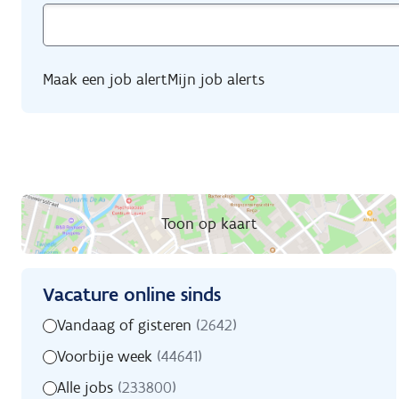
Maak een job alert
Mijn job alerts
Toon op kaart
Vacature online sinds
Zoekfilters
Vacature
Vandaag of gisteren
(2642)
online
Voorbije week
(44641)
sinds
Alle jobs
(233800)