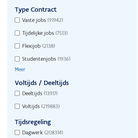
Type Contract
Type
Vaste jobs
(91942)
Contract
Tijdelijke jobs
(7513)
Flexijob
(2138)
Studentenjobs
(1936)
Meer
Voltijds / Deeltijds
Voltijds
Deeltijds
(13917)
/
Voltijds
(219883)
Deeltijds
Tijdsregeling
Tijdsregeling
Dagwerk
(208314)