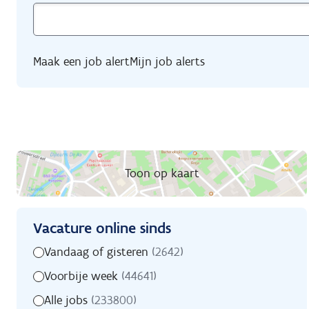
Maak een job alert
Mijn job alerts
Toon op kaart
Vacature online sinds
Zoekfilters
Vacature
Vandaag of gisteren
(2642)
online
Voorbije week
(44641)
sinds
Alle jobs
(233800)