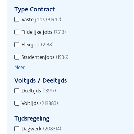
Type Contract
Type
Vaste jobs
(91942)
Contract
Tijdelijke jobs
(7513)
Flexijob
(2138)
Studentenjobs
(1936)
Meer
Voltijds / Deeltijds
Voltijds
Deeltijds
(13917)
/
Voltijds
(219883)
Deeltijds
Tijdsregeling
Tijdsregeling
Dagwerk
(208314)