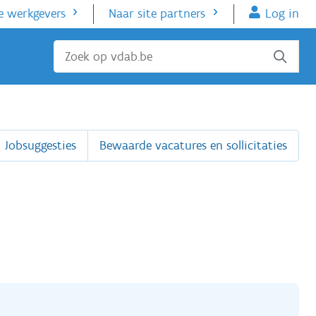
e werkgevers
Naar site partners
Log in
Sluiten
Jobsuggesties
Bewaarde vacatures en sollicitaties