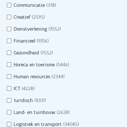
Opleidingen
Communicatie
(378)
m
e
Oriënteren
Creatief
(2595)
i
n
Dienstverlening
(7052)
Financieel
(9706)
Evenementen
Gezondheid
(7552)
Cijfers
Horeca en toerisme
(5446)
Getuigenissen
Human resources
(2344)
Veelgestelde vragen
ICT
(4228)
Juridisch
(1007)
Land- en tuinbouw
(2628)
Over VDAB
Logistiek en transport
(34085)
Werken bij VDAB