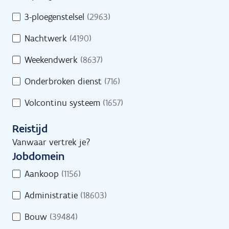
s
d
/
3-ploegenstelsel
(2963)
Geef een trefwoord in of selecteer minstens
s
D
1 filter.
Nachtwerk
(4190)
r
e
e
e
Weekendwerk
(8637)
g
l
e
Onderbroken dienst
(716)
t
l
i
Volcontinu systeem
(1657)
i
j
n
d
Reistijd
g
s
Vanwaar vertrek je?
Jobs
Vind een job
Jobdomein
J
Aankoop
(1156)
o
Administratie
(18603)
b
d
Jobs
Bouw
(39484)
o