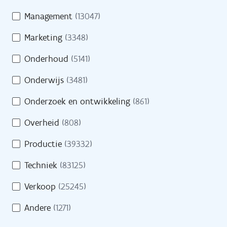
Management
(13047)
Pers
Marketing
(3348)
Contact
Onderhoud
(5141)
Onderwijs
(3481)
H
Onderzoek en ontwikkeling
(861)
Naar site werkgevers
u
l
Overheid
(808)
p
Naar site partners
Productie
(39332)
n
o
Techniek
(83125)
d
Verkoop
(25245)
i
Heb je een vraag?
g
Andere
(1271)
?
Bel gratis 0800 30 700