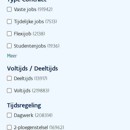
i
u
Toon op kaart
T
Vaste jobs
(91942)
r
l
y
e
t
Tijdelijke jobs
(7513)
p
o
e
e
Flexijob
(2138)
n
C
r
l
Studentenjobs
(1936)
o
s
i
n
Meer
n
t
e
Voltijds / Deeltijds
r
s
V
a
Deeltijds
(13917)
i
o
c
n
Voltijds
(219883)
l
t
d
t
Tijdsregeling
s
i
T
j
Dagwerk
(208314)
i
d
Start je zoekactie naar jobs
2-ploegenstelsel
(16962)
j